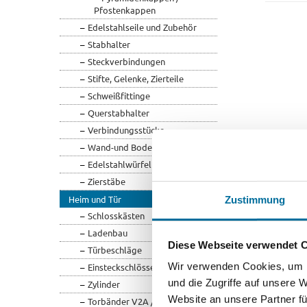
Pfostenkappen
Edelstahlseile und Zubehör
Stabhalter
Steckverbindungen
Stifte, Gelenke, Zierteile
Schweißfittinge
Querstabhalter
Verbindungsstücke
Wand-und Bodenanker
Edelstahlwürfel
Zierstäbe
Heim und Tür
Zustimmung
Schlosskästen
Ladenbau
Diese Webseite verwendet 
Türbeschläge
Wir verwenden Cookies, um I
Einsteckschlösser
und die Zugriffe auf unsere 
Zylinder
Website an unsere Partner fü
Torbänder V2A / V4A