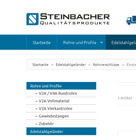
Startseite
Rohre und Profile
Edelstahlgel
Startseite
>
Edelstahlgeländer
>
Rohrverschlüsse
>
Einst
Rohre und Profile
V2A / V4A Rundrohre
3 Artikel
V2A Vollmaterial
V2A Vierkantrohre
Gewindestangen
Zubehör
Edelstahlgeländer