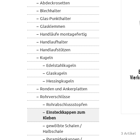
Abdeckrosetten
Blechhalter
Glas-Punkthalter
Glasklemmen
Handläufe montagefertig
Handlaufhalter
Handlaufstützen
Kugeln
Edelstahlkugeln
Glaskugeln
Vierk
Messingkugeln
Ronden und Ankerplatten
Rohrverschlüsse
Rohrabschlussstopfen
Einsteckkappen zum
Kleben
gewölbte Schalen /
Halbschale
3 Artikel
Pyramidenkappen /