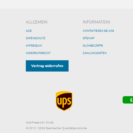
ALLGEMEIN
INFORMATION
AGB
KONTAKTIEREN SIE UNS
DATENSCHUTZ
SITEMAP
IMPRESSUM
SUCHBEGRIFFE
WIDERRUFSRECHT
ZAHLUNGSARTEN
Vertrag widerrufen
Alle Preise inkl. MwSt.
© 2012 - 2026 Steinbacher Qualitätsprodukte