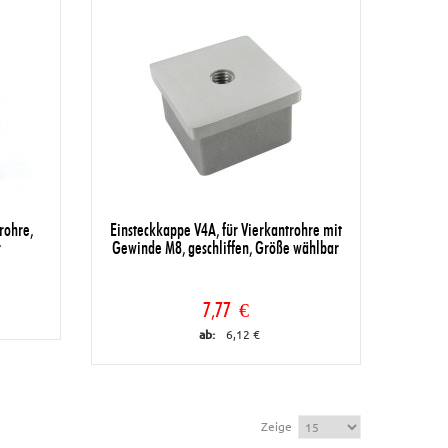
rohre,
Einsteckkappe V4A, für Vierkantrohre mit
r
Gewinde M8, geschliffen, Größe wählbar
7,77 €
ab:
6,12 €
Zeige