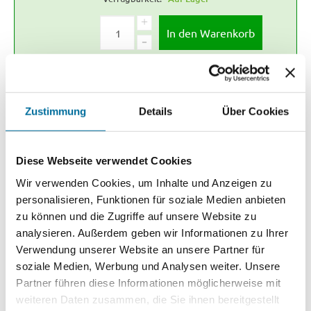
+
In den Warenkorb
-
-ODER-
Zustimmung
Details
Über Cookies
Kostenloser Versand ab 250€ (innerhalb Deutschland)
Diese Webseite verwendet Cookies
Beschreibung
Wir verwenden Cookies, um Inhalte und Anzeigen zu
personalisieren, Funktionen für soziale Medien anbieten
Anschweißband V2A, Länge 150mm, Bolzen 13mm, Außenmaß 20mm
zu können und die Zugriffe auf unsere Website zu
analysieren. Außerdem geben wir Informationen zu Ihrer
Verwendung unserer Website an unsere Partner für
SIE KÖNNTEN AUCH AN FOLGENDEN ARTIKELN
soziale Medien, Werbung und Analysen weiter. Unsere
INTERESSIERT SEIN
Partner führen diese Informationen möglicherweise mit
weiteren Daten zusammen, die Sie ihnen bereitgestellt