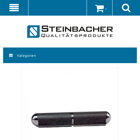
Kategorien
Startseite
Rohre und Profile
Edelstahlgeländer
Heim und Tür
Sonderangebote